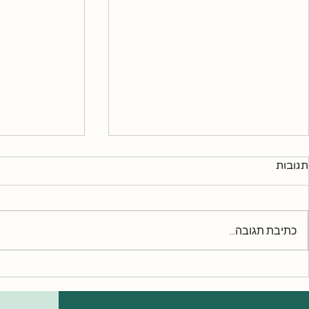
תגובות
כתיבת תגובה...
"אמא, משעמם לי / בא לי
מדריך ההישר
מתוק": המדריך לתזונה לילדים
המשפחות: תזו
ולהבנת הצרכים הסמויים בשיא
ואנרגיה יציבה