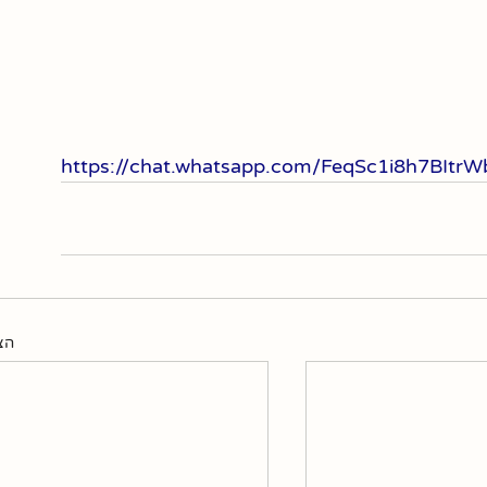
https://chat.whatsapp.com/FeqSc1i8h7BItrW
הצ