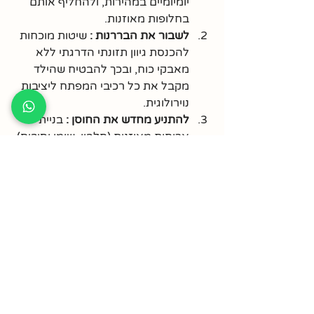
יומיומיים במהירות, ולהחליף אותם 
בחלופות מאוזנות.
לשבור את הבררנות :
 שיטות מוכחות 
להכנסת גיוון תזונתי הדרגתי ללא 
מאבקי כוח, ובכך להבטיח שהילד 
מקבל את כל רכיבי המפתח ליציבות 
נוירולוגית.
להתניע מחדש את החוסן :
 בניית 
ארוחות מאוזנות (חלבון, שומן וסיבים) 
שישבור את מעגל 
האינסולין-קורטיזול-דופמין, ויחזיר 
את הריכוז והרוגע לילד.
כל הפרטים על הקורס נמצאים 
בלחיצה על הקישור :
https://healthishappiness.ravpage.co
.il/%D7%91%D7%A8%D7%99%D7%9
0.%D7%9C%D7%99.%D7%9C%D7%9
2%D7%95%D7%95%D7%9F