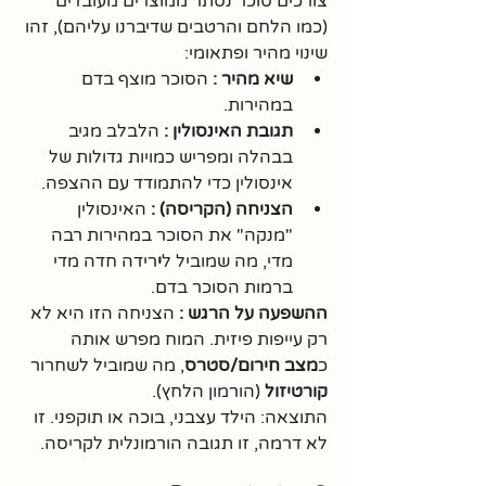
צורכים סוכר נסתר ממוצרים מעובדים 
(כמו הלחם והרטבים שדיברנו עליהם), זהו 
שינוי מהיר ופתאומי:
שיא מהיר :
 הסוכר מוצף בדם 
במהירות.
תגובת האינסולין :
 הלבלב מגיב 
בבהלה ומפריש כמויות גדולות של 
אינסולין כדי להתמודד עם ההצפה.
הצניחה (הקריסה) :
 האינסולין 
"מנקה" את הסוכר במהירות רבה 
מדי, מה שמוביל ל
י
רידה חדה מדי 
ברמות הסוכר בדם.
ההשפעה על הרגש :
 הצניחה הזו היא לא 
רק עייפות פיזית. המוח מפרש אותה 
כ
מצב חירום/סטרס
, מה שמוביל לשחרור 
קורטיזול
 (הורמון הלחץ). 
התוצאה: הילד עצבני, בוכה או תוקפני. זו 
לא דרמה, זו תגובה הורמונלית לקריסה.