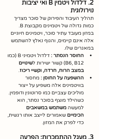
2. דלדול ויטמין B ואי יציבות 
נוירולוגית
תהליך העיבוד והפירוק של סוכר מצריך 
כמות גדולה של ויטמינים מקבוצת B. 
במזון מעובד עתיר סוכר, ויטמינים חיוניים 
אלה אינם קיימים, והגוף נאלץ להשתמש 
במאגרים שלו.
החוסר הנסתר :
 דלדול ויטמיני B (כמו 
B6, B12) קשור ישירות ל
שינויים 
במצב הרוח, חרדה, וקשיי ריכוז
.
ההשפעה על החוסן :
 מחסור 
בוויטמינים אלה משפיע על ייצור 
מוליכים עצביים כמו סרוטונין ודופמין. 
כשהילד מוצף בסוכר נסתר, הוא 
למעשה 
משתמש במשאבים 
הכימיים
 שאמורים לייצב אותו רגשית, 
כדי לפרק את המזון.
3. מעגל ההתמכרות: הפרעה 