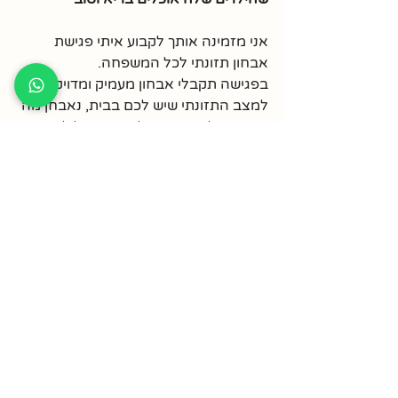
אני מזמינה אותך לקבוע איתי פגישת 
אבחון תזונתי לכל המשפחה.
בפגישה תקבלי אבחון מעמיק ומדויק 
למצב התזונתי שיש לכם בבית, נאבחן מה 
משפיע על התזונה שלכם וגורם לילדים 
שלך לא לאכול בריא ונתאים את הצעדים 
הנכונה והבריאים לאכילה בריאה ומאוזנת 
שמתאימה לכם, לכל אחת מהילדים 
ולסדר יום שלכם. 
לפרטים נוספים ותיאום מועד שלחי לי 
הודעה לטלפון 052-427-5135 
(או לחצי על הכפתור כאן למטה)