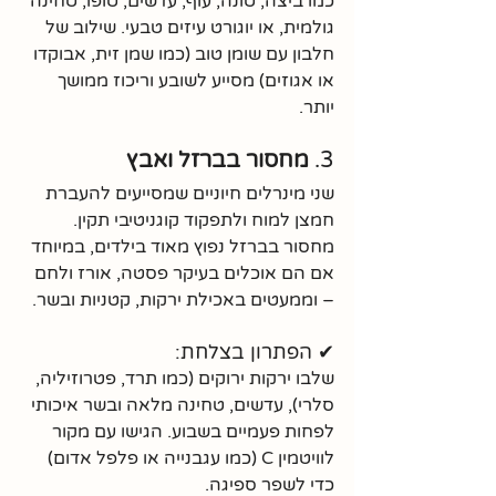
כמו ביצה, טונה, עוף, עדשים, טופו, טחינה 
גולמית, או יוגורט עיזים טבעי. שילוב של 
חלבון עם שומן טוב (כמו שמן זית, אבוקדו 
או אגוזים) מסייע לשובע וריכוז ממושך 
יותר.
3. 
מחסור בברזל ואבץ
שני מינרלים חיוניים שמסייעים להעברת 
חמצן למוח ולתפקוד קוגניטיבי תקין. 
מחסור בברזל נפוץ מאוד בילדים, במיוחד 
אם הם אוכלים בעיקר פסטה, אורז ולחם 
– וממעטים באכילת ירקות, קטניות ובשר.
✔ הפתרון בצלחת:
שלבו ירקות ירוקים (כמו תרד, פטרוזיליה, 
סלרי), עדשים, טחינה מלאה ובשר איכותי 
לפחות פעמיים בשבוע. הגישו עם מקור 
לוויטמין C (כמו עגבנייה או פלפל אדום) 
כדי לשפר ספיגה.